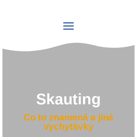
Skauting
Co to znamená a jiné
vychytávky