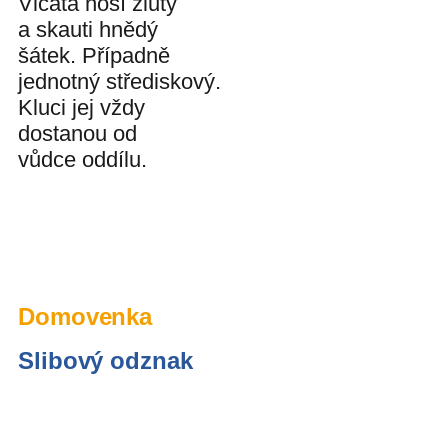
Vlčata nosí žlutý
a skauti hnědý
šátek. Případně
jednotný střediskový.
Kluci jej vždy
dostanou od
vůdce oddílu.
Domovenka
Slibový odznak