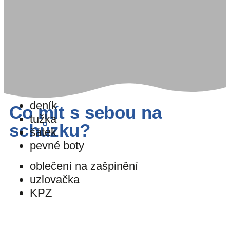
deník
Co mít s sebou na
tužka
schůzku?
šátek
pevné boty
oblečení na zašpinění
uzlovačka
KPZ